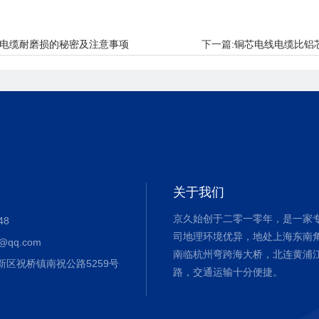
电缆耐磨损的秘密及注意事项
下一篇:
铜芯电线电缆比铝
关于我们
京久始创于二零一零年，是一家
48
司地理环境优异，地处上海东南
@qq.com
南临杭州弯跨海大桥，北连黄浦
新区祝桥镇南祝公路5259号
路，交通运输十分便捷。