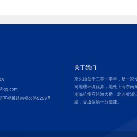
关于我们
京久始创于二零一零年，是一家
48
司地理环境优异，地处上海东南
@qq.com
南临杭州弯跨海大桥，北连黄浦
新区祝桥镇南祝公路5259号
路，交通运输十分便捷。